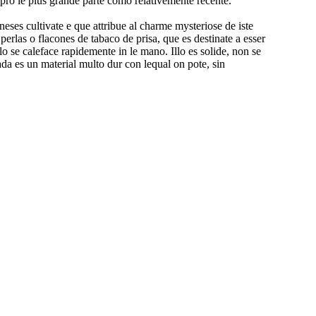
e pro le plus grande parte como relativemente recente.
neses cultivate e que attribue al charme mysteriose de iste
perlas o flacones de tabaco de prisa, que es destinate a esser
llo se caleface rapidemente in le mano. Illo es solide, non se
jada es un material multo dur con lequal on pote, sin