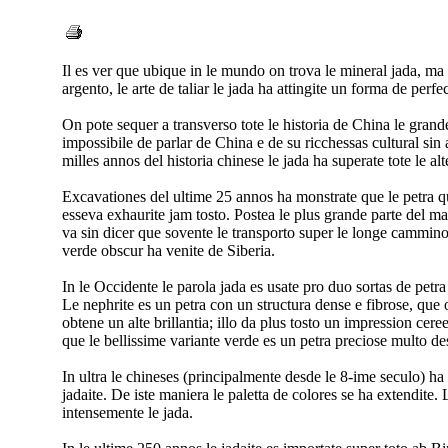
Il es ver que ubique in le mundo on trova le mineral jada, ma 
argento, le arte de taliar le jada ha attingite un forma de perfe
On pote sequer a transverso tote le historia de China le grand
impossibile de parlar de China e de su ricchessas cultural sin a
milles annos del historia chinese le jada ha superate tote le al
Excavationes del ultime 25 annos ha monstrate que le petra que
esseva exhaurite jam tosto. Postea le plus grande parte del ma
va sin dicer que sovente le transporto super le longe cammino
verde obscur ha venite de Siberia.
In le Occidente le parola jada es usate pro duo sortas de petr
Le nephrite es un petra con un structura dense e fibrose, que 
obtene un alte brillantia; illo da plus tosto un impression cere
que le bellissime variante verde es un petra preciose multo des
In ultra le chineses (principalmente desde le 8-ime seculo) ha
jadaite. De iste maniera le paletta de colores se ha extendite. 
intensemente le jada.