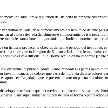
solmente in China, ubi le reputation de iste petra ha prendite dimensiones
ction.
e veneration del jada, ab le comenciamento del neolithico de ante plus d
rrivar al cultura del jada del chineses e al importantia de iste petra pro
tere minerales tanto forte in importantia, que hodie on nomina iste period
 on ha usate pro facer le objectos del prime periodo del neolithico, es o
terial ha su origine in le region de Khotan e Jarkand in le montanias ce
s primitive esseva difficile. In le 18-ime seculo on ha importate jadait
a toto differente: nephrite e jadaite. Ambe minerales es petras multo dur
on trova in nuances de colores que varia de nigre via diverse colores ver
e e saponacee. Le jadaite, que se presenta in toto un paletta de colores ma
irate.
 disveloppate technicas que per medio de calefaction e substantias chimi
Le partes blanc super statuettas funeral de jada se forma o per reactiones 